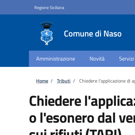
Salta al contenuto principale
Skip to footer content
Regione Siciliana
Comune di Naso
Amministrazione
Novità
Servizi
Briciole di pane
Home
/
Tributi
/
Chiedere l'applicazione di a
Chiedere l'applica
o l'esonero dal v
sui rifiuti (TARI)