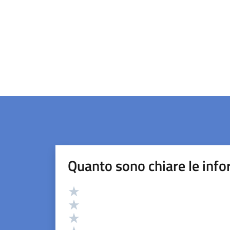
Quanto sono chiare le info
Valutazione
Valuta 5 stelle su 5
Valuta 4 stelle su 5
Valuta 3 stelle su 5