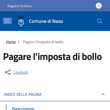
Salta al contenuto principale
Skip to footer content
Regione Siciliana
Comune di Naso
Briciole di pane
Home
/
Pagare l'imposta di bollo
Pagare l'imposta di bollo
Condividi
INDICE DELLA PAGINA
Descrizione