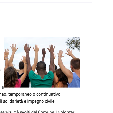
,
e
lle
taneo, temporaneo o continuativo,
di solidarietà e impegno civile.
 servizi già svolti dal Comune. I volontari,