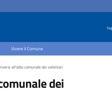
Seg
Vivere il Comune
criversi all'albo comunale dei volontari
o comunale dei