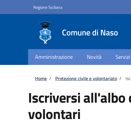
Salta al contenuto principale
Skip to footer content
Regione Siciliana
Comune di Naso
Amministrazione
Novità
Servizi
Briciole di pane
Home
/
Protezione civile e volontariato
/
Is
Iscriversi all'alb
volontari