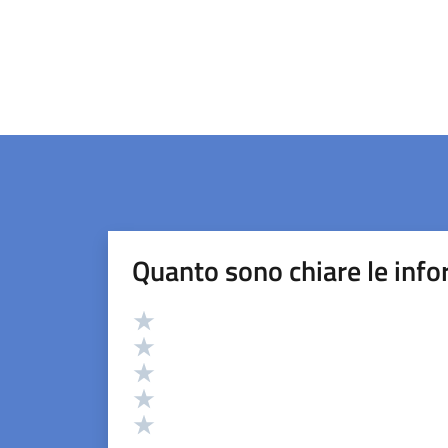
Quanto sono chiare le info
Valutazione
Valuta 5 stelle su 5
Valuta 4 stelle su 5
Valuta 3 stelle su 5
Valuta 2 stelle su 5
Valuta 1 stelle su 5