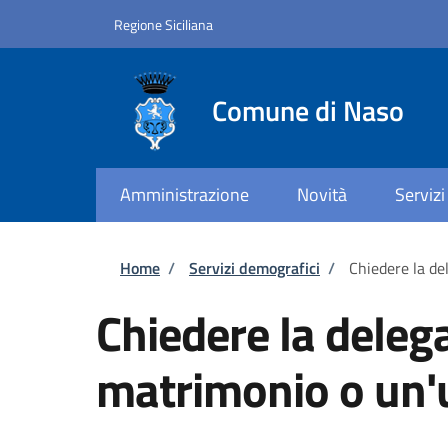
Salta al contenuto principale
Skip to footer content
Regione Siciliana
Comune di Naso
Amministrazione
Novità
Servizi
Briciole di pane
Home
/
Servizi demografici
/
Chiedere la de
Chiedere la deleg
matrimonio o un'u