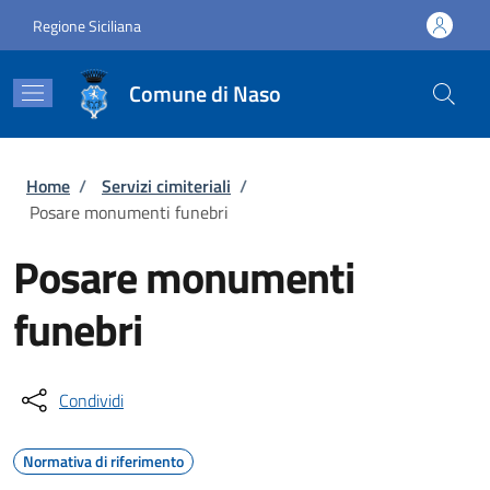
Salta al contenuto principale
Skip to footer content
Regione Siciliana
Comune di Naso
Briciole di pane
Home
/
Servizi cimiteriali
/
Posare monumenti funebri
Posare monumenti
funebri
Condividi
Normativa di riferimento