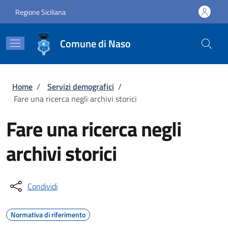
Salta al contenuto principale
Skip to footer content
Regione Siciliana
Comune di Naso
Briciole di pane
Home
/
Servizi demografici
/
Fare una ricerca negli archivi storici
Fare una ricerca negli
archivi storici
Condividi
Normativa di riferimento