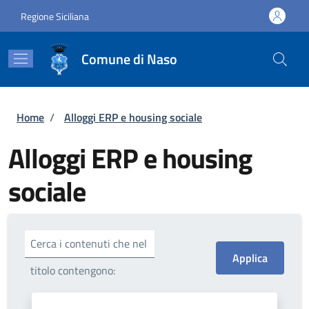
Salta al contenuto principale
Skip to footer content
Regione Siciliana
Comune di Naso
Briciole di pane
Home
/
Alloggi ERP e housing sociale
Alloggi ERP e housing
sociale
Cerca i contenuti che nel
titolo contengono: