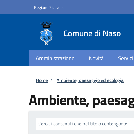
Salta al contenuto principale
Skip to footer content
Regione Siciliana
Comune di Naso
Amministrazione
Novità
Servizi
Briciole di pane
Home
/
Ambiente, paesaggio ed ecologia
Ambiente, paesag
Cerca i contenuti che nel titolo contengono: