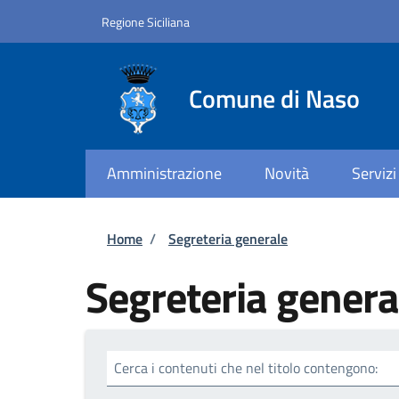
Salta al contenuto principale
Skip to footer content
Regione Siciliana
Comune di Naso
Amministrazione
Novità
Servizi
Briciole di pane
Home
/
Segreteria generale
Segreteria genera
Cerca i contenuti che nel titolo contengono: