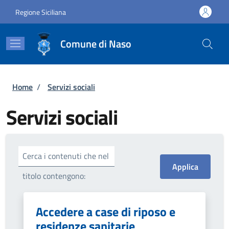
Salta al contenuto principale
Skip to footer content
Regione Siciliana
Comune di Naso
Briciole di pane
Home
/
Servizi sociali
Servizi sociali
Cerca i contenuti che nel
titolo contengono:
Accedere a case di riposo e
residenze sanitarie