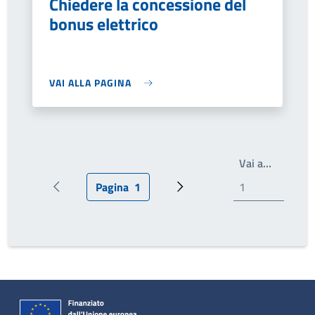
Chiedere la concessione del
bonus elettrico
VAI ALLA PAGINA
Write th
Vai a…
Pagina
1
Pagina precedente
Pagina attuale
Prossima pagina