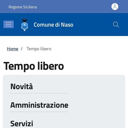
Salta al contenuto principale
Skip to footer content
Regione Siciliana
Comune di Naso
Briciole di pane
Home
/
Tempo libero
Tempo libero
Novità
Amministrazione
Servizi