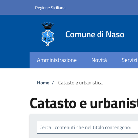
Salta al contenuto principale
Skip to footer content
Regione Siciliana
Comune di Naso
Amministrazione
Novità
Servizi
Briciole di pane
Home
/
Catasto e urbanistica
Catasto e urbanis
Cerca i contenuti che nel titolo contengono: