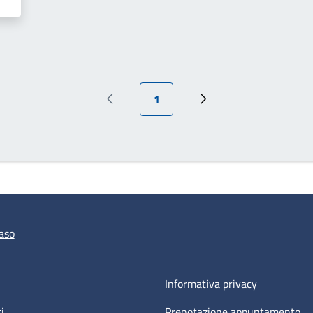
Pagina attuale
1
Pagina precedente
Prossima pagina
aso
Informativa privacy
i
Prenotazione appuntamento