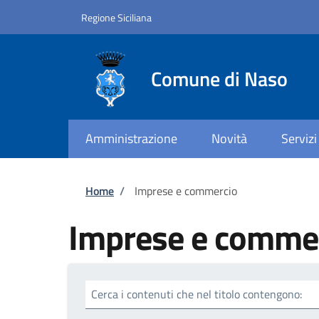
Salta al contenuto principale
Skip to footer content
Regione Siciliana
Comune di Naso
Amministrazione
Novità
Servizi
Briciole di pane
Home
/
Imprese e commercio
Imprese e comme
Cerca i contenuti che nel titolo contengono: