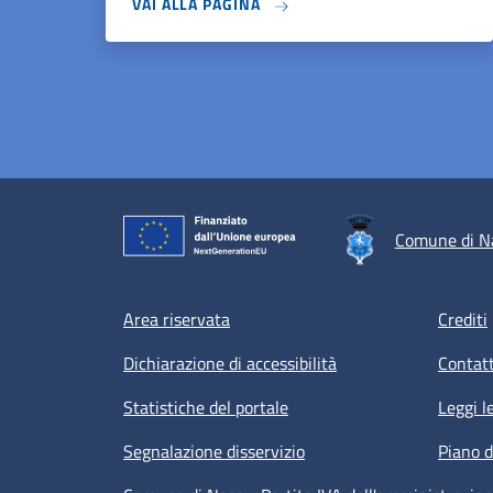
VAI ALLA PAGINA
Comune di N
Footer menu
Area riservata
Crediti
Dichiarazione di accessibilità
Contatt
Statistiche del portale
Leggi l
Segnalazione disservizio
Piano d