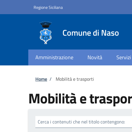
Salta al contenuto principale
Skip to footer content
Regione Siciliana
Comune di Naso
Amministrazione
Novità
Servizi
Briciole di pane
Home
/
Mobilità e trasporti
Mobilità e traspor
Cerca i contenuti che nel titolo contengono: