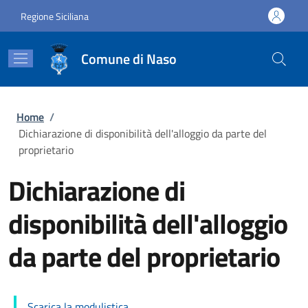
Salta al contenuto principale
Skip to footer content
Regione Siciliana
Comune di Naso
Briciole di pane
Home
/
Dichiarazione di disponibilità dell'alloggio da parte del
proprietario
Dichiarazione di
disponibilità dell'alloggio
da parte del proprietario
Scarica la modulistica