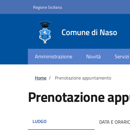
Salta al contenuto principale
Skip to footer content
Regione Siciliana
Comune di Naso
Amministrazione
Novità
Servizi
Briciole di pane
Home
/
Prenotazione appuntamento
Prenotazione ap
LUOGO
DATA E ORARI