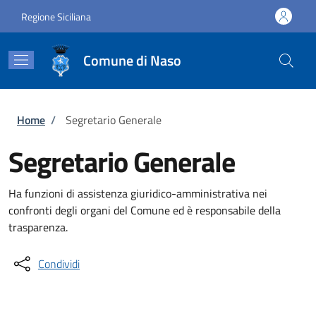
Salta al contenuto principale
Skip to footer content
Regione Siciliana
Comune di Naso
Briciole di pane
Home
/
Segretario Generale
Segretario Generale
Ha funzioni di assistenza giuridico-amministrativa nei
confronti degli organi del Comune ed è responsabile della
trasparenza.
Condividi