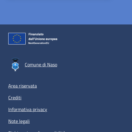
Comune di Naso
Footer menu
Area riservata
Crediti
Informativa privacy
Note legali