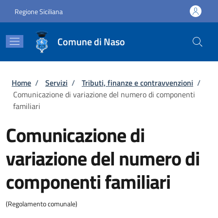
Salta al contenuto principale
Skip to footer content
Regione Siciliana
Comune di Naso
Briciole di pane
Home
/
Servizi
/
Tributi, finanze e contravvenzioni
/
Comunicazione di variazione del numero di componenti
familiari
Comunicazione di
variazione del numero di
componenti familiari
(Regolamento comunale)