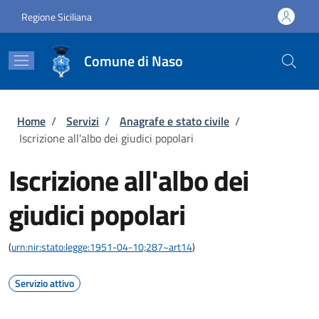
Salta al contenuto principale
Skip to footer content
Regione Siciliana
Comune di Naso
Briciole di pane
Home
/
Servizi
/
Anagrafe e stato civile
/
Iscrizione all'albo dei giudici popolari
Iscrizione all'albo dei
giudici popolari
(
urn:nir:stato:legge:1951-04-10;287~art14
)
Servizio attivo