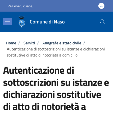
Salta al contenuto principale
Skip to footer content
Regione Siciliana
Comune di Naso
Briciole di pane
Home
/
Servizi
/
Anagrafe e stato civile
/
Autenticazione di sottoscrizioni su istanze e dichiarazioni
sostitutive di atto di notorietà a domicilio
Autenticazione di
sottoscrizioni su istanze e
dichiarazioni sostitutive
di atto di notorietà a