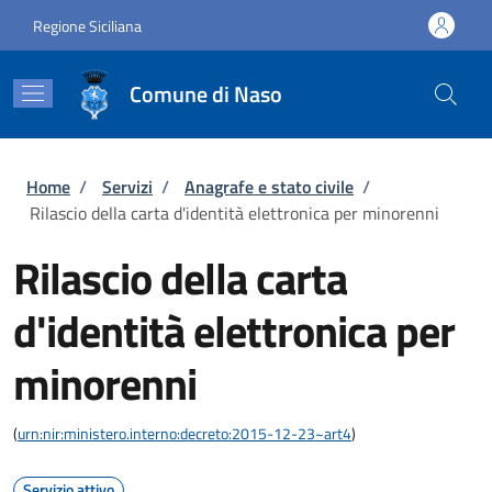
Salta al contenuto principale
Skip to footer content
Regione Siciliana
Comune di Naso
Briciole di pane
Home
/
Servizi
/
Anagrafe e stato civile
/
Rilascio della carta d'identità elettronica per minorenni
Rilascio della carta
d'identità elettronica per
minorenni
(
urn:nir:ministero.interno:decreto:2015-12-23~art4
)
Servizio attivo