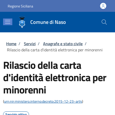
Salta al contenuto principale
Skip to footer content
Regione Siciliana
Comune di Naso
Briciole di pane
Home
/
Servizi
/
Anagrafe e stato civile
/
Rilascio della carta d'identità elettronica per minorenni
Rilascio della carta
d'identità elettronica per
minorenni
(
urn:nir:ministero.interno:decreto:2015-12-23~art4
)
Servizio attivo