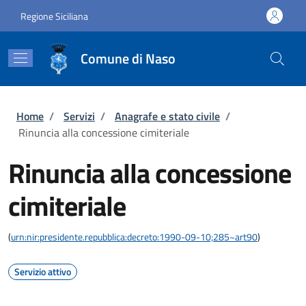
Salta al contenuto principale
Skip to footer content
Regione Siciliana
Comune di Naso
Briciole di pane
Home
/
Servizi
/
Anagrafe e stato civile
/
Rinuncia alla concessione cimiteriale
Rinuncia alla concessione
cimiteriale
(
urn:nir:presidente.repubblica:decreto:1990-09-10;285~art90
)
Servizio attivo