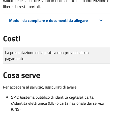
validità e le sepolture siano in ottimo stato di manutenzione e
libere da resti mortali.
Moduli da compilare e documenti da allegare
Costi
Tipo di pagamento
Importo
La presentazione della pratica non prevede alcun
pagamento
Cosa serve
Per accedere al servizio, assicurati di avere:
SPID (sistema pubblico di identità digitale), carta
d’identità elettronica (CIE) o carta nazionale dei servizi
(CNS)