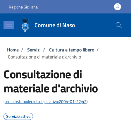
Salta al contenuto principale
Skip to footer content
Regione Siciliana
Comune di Naso
Briciole di pane
Home
/
Servizi
/
Cultura e tempo libero
/
Consultazione di materiale d'archivio
Consultazione di
materiale d'archivio
(
urn:nir:stato:decreto.legislativo:2004-01-22;42
)
Servizio attivo