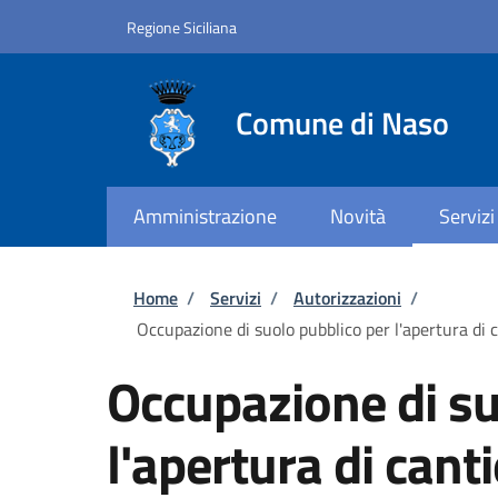
Salta al contenuto principale
Skip to footer content
Regione Siciliana
Comune di Naso
Amministrazione
Novità
Servizi
Briciole di pane
Home
/
Servizi
/
Autorizzazioni
/
Occupazione di suolo pubblico per l'apertura di c
Occupazione di su
l'apertura di cant