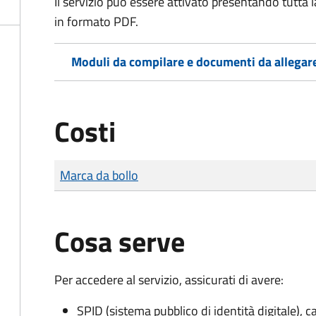
Il servizio può essere attivato presentando tutta
in formato PDF.
Moduli da compilare e documenti da allegar
Costi
Tipo di pagamento
Importo
Marca da bollo
Cosa serve
Per accedere al servizio, assicurati di avere:
SPID (sistema pubblico di identità digitale), ca