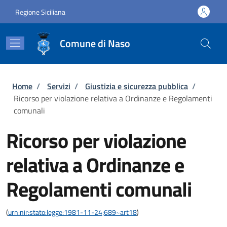
Salta al contenuto principale
Skip to footer content
Regione Siciliana
Comune di Naso
Briciole di pane
Home
/
Servizi
/
Giustizia e sicurezza pubblica
/
Ricorso per violazione relativa a Ordinanze e Regolamenti
comunali
Ricorso per violazione
relativa a Ordinanze e
Regolamenti comunali
(
urn:nir:stato:legge:1981-11-24;689~art18
)