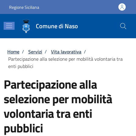
Salta al contenuto principale
Skip to footer content
Regione Siciliana
Comune di Naso
Briciole di pane
Home
/
Servizi
/
Vita lavorativa
/
Partecipazione alla selezione per mobilità volontaria tra
enti pubblici
Partecipazione alla
selezione per mobilità
volontaria tra enti
pubblici