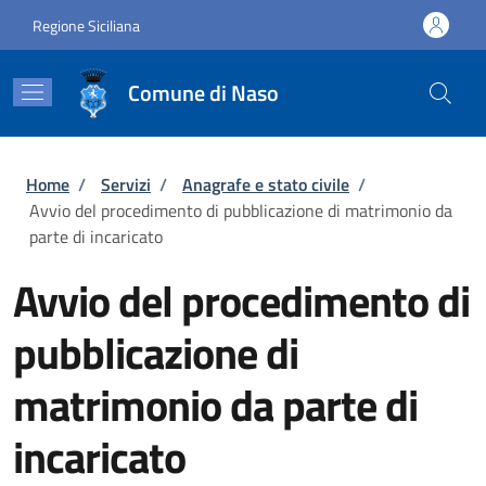
Salta al contenuto principale
Skip to footer content
Regione Siciliana
Comune di Naso
Briciole di pane
Home
/
Servizi
/
Anagrafe e stato civile
/
Avvio del procedimento di pubblicazione di matrimonio da
parte di incaricato
Avvio del procedimento di
pubblicazione di
matrimonio da parte di
incaricato