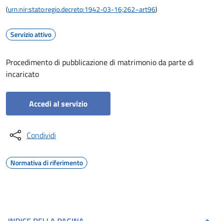
(
urn:nir:stato:regio.decreto:1942-03-16;262~art96
)
Servizio attivo
Procedimento di pubblicazione di matrimonio da parte di
incaricato
Accedi al servizio
Condividi
Normativa di riferimento