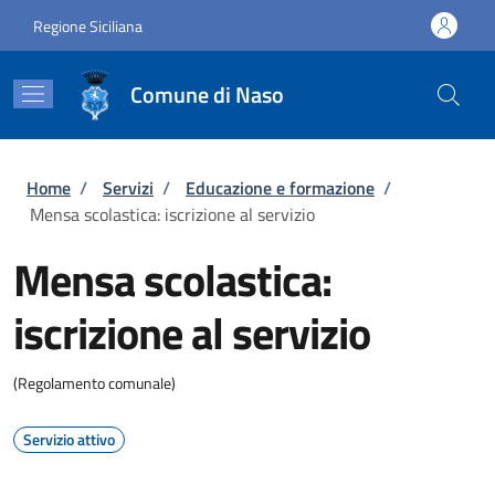
Salta al contenuto principale
Skip to footer content
Regione Siciliana
Comune di Naso
Briciole di pane
Home
/
Servizi
/
Educazione e formazione
/
Mensa scolastica: iscrizione al servizio
Mensa scolastica:
iscrizione al servizio
(Regolamento comunale)
Servizio attivo