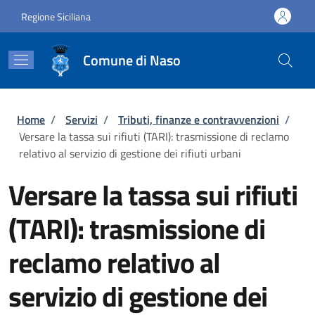
Salta al contenuto principale
Skip to footer content
Regione Siciliana
Comune di Naso
Briciole di pane
Home
/
Servizi
/
Tributi, finanze e contravvenzioni
/
Versare la tassa sui rifiuti (TARI): trasmissione di reclamo
relativo al servizio di gestione dei rifiuti urbani
Versare la tassa sui rifiuti
(TARI): trasmissione di
reclamo relativo al
servizio di gestione dei