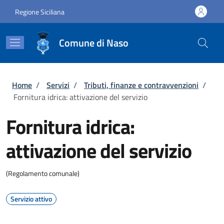
Salta al contenuto principale
Skip to footer content
Regione Siciliana
Comune di Naso
Briciole di pane
Home
/
Servizi
/
Tributi, finanze e contravvenzioni
/
Fornitura idrica: attivazione del servizio
Fornitura idrica:
attivazione del servizio
(Regolamento comunale)
Servizio attivo