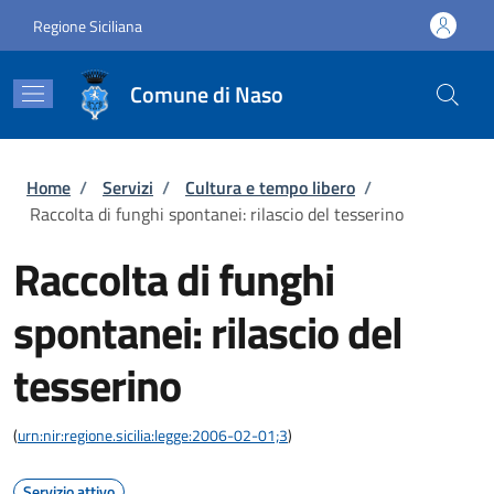
Salta al contenuto principale
Skip to footer content
Regione Siciliana
Comune di Naso
Briciole di pane
Home
/
Servizi
/
Cultura e tempo libero
/
Raccolta di funghi spontanei: rilascio del tesserino
Raccolta di funghi
spontanei: rilascio del
tesserino
(
urn:nir:regione.sicilia:legge:2006-02-01;3
)
Servizio attivo