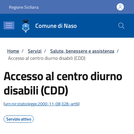
Salta al contenuto principale
Skip to footer content
Regione Siciliana
Comune di Naso
Briciole di pane
Home
/
Servizi
/
Salute, benessere e assistenza
/
Accesso al centro diurno disabili (CDD)
Accesso al centro diurno
disabili (CDD)
(
urn:nir:stato:legge:2000-11-08;328~art6
)
Servizio attivo