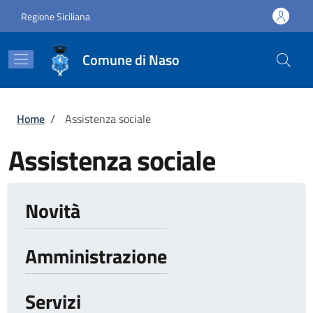
Salta al contenuto principale
Skip to footer content
Regione Siciliana
Comune di Naso
Briciole di pane
Home
/
Assistenza sociale
Assistenza sociale
Novità
Amministrazione
Servizi