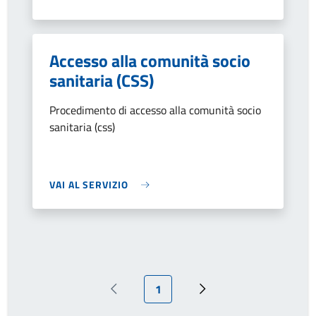
Accesso alla comunità socio
sanitaria (CSS)
Procedimento di accesso alla comunità socio
sanitaria (css)
VAI AL SERVIZIO
Pagina attuale
1
Pagina precedente
Prossima pagina