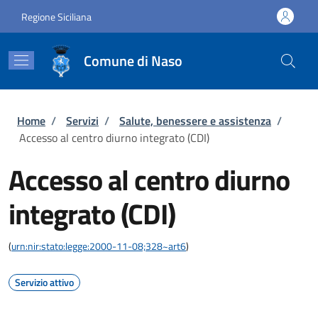
Salta al contenuto principale
Skip to footer content
Regione Siciliana
Comune di Naso
Briciole di pane
Home
/
Servizi
/
Salute, benessere e assistenza
/
Accesso al centro diurno integrato (CDI)
Accesso al centro diurno
integrato (CDI)
(
urn:nir:stato:legge:2000-11-08;328~art6
)
Servizio attivo