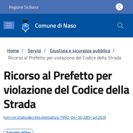
Salta al contenuto principale
Skip to footer content
Regione Siciliana
Comune di Naso
Briciole di pane
Home
/
Servizi
/
Giustizia e sicurezza pubblica
/
Ricorso al Prefetto per violazione del Codice della Strada
Ricorso al Prefetto per
violazione del Codice della
Strada
(
urn:nir:stato:decreto.legislativo:1992-04-30;285~art203
)
Servizio attivo