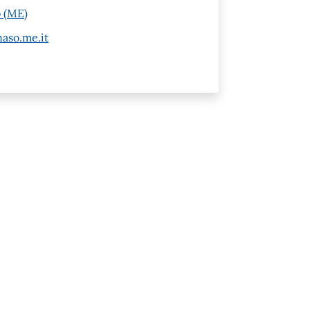
o (ME)
aso.me.it