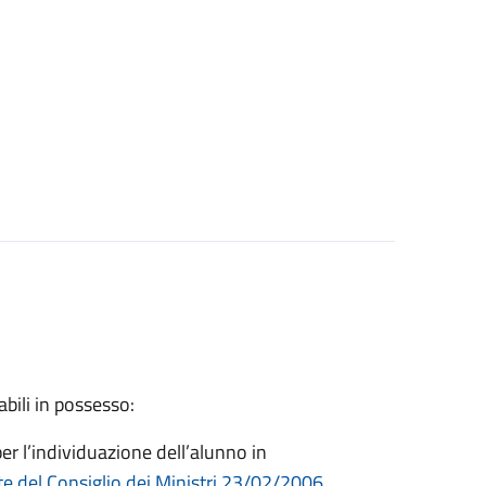
bili in possesso:
er l’individuazione dell’alunno in
e del Consiglio dei Ministri 23/02/2006,