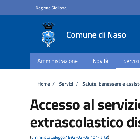
Salta al contenuto principale
Skip to footer content
Regione Siciliana
Comune di Naso
Amministrazione
Novità
Servizi
Briciole di pane
Home
/
Servizi
/
Salute, benessere e assis
Accesso al serviz
extrascolastico di
(
urn:nir:stato:legge:1992-02-05;104~art8
)