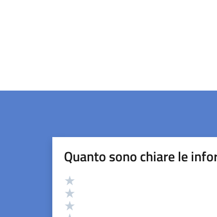
Quanto sono chiare le info
Valutazione
Valuta 5 stelle su 5
Valuta 4 stelle su 5
Valuta 3 stelle su 5