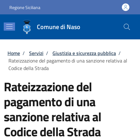
Salta al contenuto principale
Skip to footer content
Regione Siciliana
Comune di Naso
Briciole di pane
Home
/
Servizi
/
Giustizia e sicurezza pubblica
/
Rateizzazione del pagamento di una sanzione relativa al
Codice della Strada
Rateizzazione del
pagamento di una
sanzione relativa al
Codice della Strada