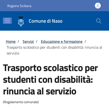
Salta al contenuto principale
Skip to footer content
Regione Siciliana
Comune di Naso
Briciole di pane
Home
/
Servizi
/
Educazione e formazione
/
Trasporto scolastico per studenti con disabilità: rinuncia al
servizio
Trasporto scolastico per
studenti con disabilità:
rinuncia al servizio
(Regolamento comunale)