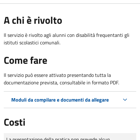
A chi è rivolto
Il servizio è rivolto agli alunni con disabilità frequentanti gli
istituti scolastici comunali.
Come fare
Il servizio può essere attivato presentando tutta la
documentazione prevista, consultabile in formato PDF.
Moduli da compilare e documenti da allegare
Costi
Tipo di pagamento
Importo
La presentazione della pratica non prevede alcun