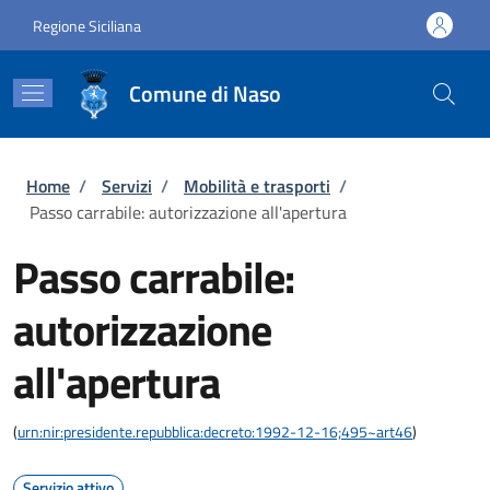
Salta al contenuto principale
Skip to footer content
Regione Siciliana
Comune di Naso
Briciole di pane
Home
/
Servizi
/
Mobilità e trasporti
/
Passo carrabile: autorizzazione all'apertura
Passo carrabile:
autorizzazione
all'apertura
(
urn:nir:presidente.repubblica:decreto:1992-12-16;495~art46
)
Servizio attivo