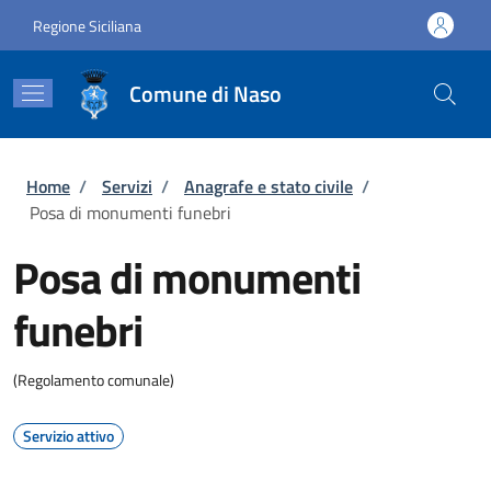
Salta al contenuto principale
Skip to footer content
Regione Siciliana
Comune di Naso
Briciole di pane
Home
/
Servizi
/
Anagrafe e stato civile
/
Posa di monumenti funebri
Posa di monumenti
funebri
(Regolamento comunale)
Servizio attivo